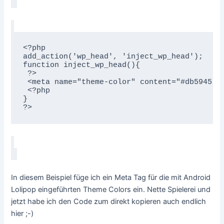
<?php

add_action('wp_head', 'inject_wp_head');

function inject_wp_head(){

 ?> 

 <meta name="theme-color" content="#db5945">

 <?php 

}

In diesem Beispiel füge ich ein Meta Tag für die mit Android
Lolipop eingeführten Theme Colors ein. Nette Spielerei und
jetzt habe ich den Code zum direkt kopieren auch endlich
hier ;-)