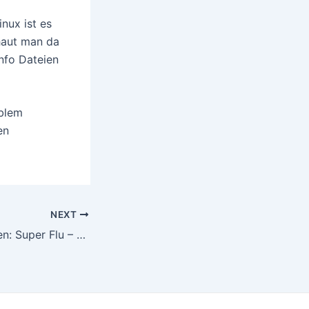
nux ist es
haut man da
info Dateien
oblem
en
NEXT
Musik zum arbeiten: Super Flu – Monaberry Podberry 19