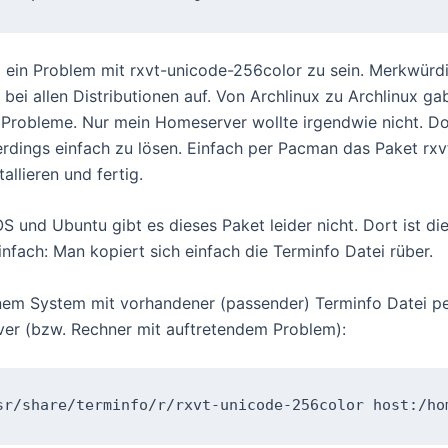
o ein Problem mit rxvt-unicode-256color zu sein. Merkwürd
t bei allen Distributionen auf. Von Archlinux zu Archlinux ga
 Probleme. Nur mein Homeserver wollte irgendwie nicht. D
erdings einfach zu lösen. Einfach per Pacman das Paket rx
tallieren und fertig.
S und Ubuntu gibt es dieses Paket leider nicht. Dort ist di
infach: Man kopiert sich einfach die Terminfo Datei rüber.
nem System mit vorhandener (passender) Terminfo Datei p
ver (bzw. Rechner mit auftretendem Problem):
sr/share/terminfo/r/rxvt-unicode-256color host:/ho