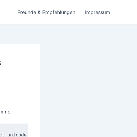
Freunde & Empfehlungen
Impressum
s
immer:
vt-unicode-256color