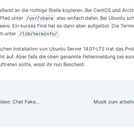
ßend an die richtige Stelle kopieren. Bei CentOS und Archli
 Pfad unter
also einfach dahin. Bei Ubuntu sc
/usr/share
Leere. Ein kurzes Find hat es dann aber aufgelöst: Die Term
ch unter
/lib/terminfo/
ischen Installation von Ubuntu Server 14.01-LTS trat das Pr
cht auf. Aber falls die oben genannte Fehlermeldung bei eur
treten sollte, wisst ihr nun Bescheid.
Longtake Musikvideo: Chet Faker – Gold