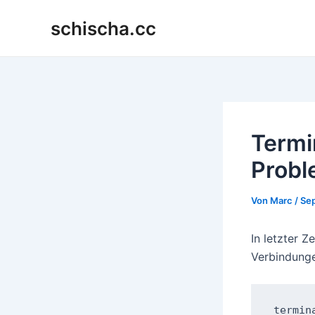
Zum
schischa.cc
Inhalt
springen
Termi
Prob
Von
Marc
/
Se
In letzter Z
Verbindunge
termin