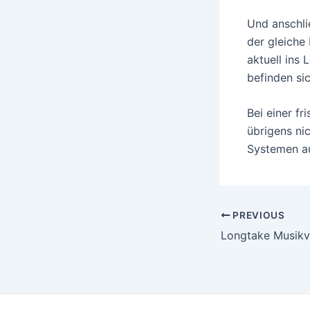
Und anschlie
der gleiche
aktuell ins 
befinden si
Bei einer fr
übrigens ni
Systemen auf
Post
PREVIOUS
navigation