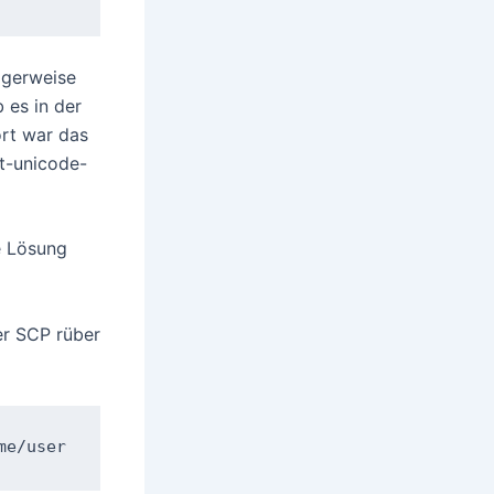
igerweise
b es in der
ort war das
vt-unicode-
e Lösung
er SCP rüber
me/user 