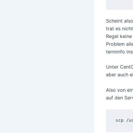
Scheint als
trat es nich
Regel keine
Problem all
terminfo ins
Unter CentO
aber auch e
Also von ei
auf den Ser
scp /u