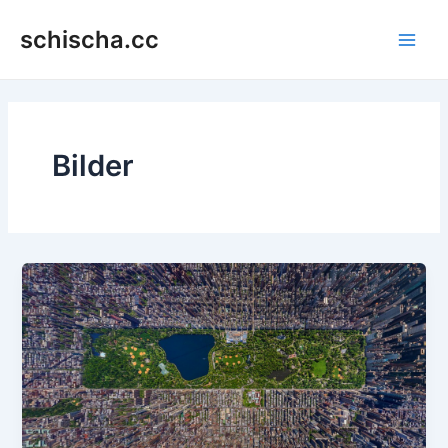
Zum
schischa.cc
Inhalt
Main
springen
Men
Bilder