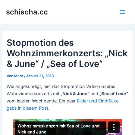
Zum
schischa.cc
Inhalt
Main
springen
Men
Stopmotion des
Wohnzimmerkonzerts: „Nick
& June“ / „Sea of Love“
Von
Marc
/
Januar 21, 2013
Wie angekündigt, hier das Stopmotion Video unseres
Wohnzimmerkonzerts mit
„Nick & June“
und
„Sea of Love“
vom letzten Wochnende. Ein paar
Bilder und Eindrücke
gabs in diesem Post
.